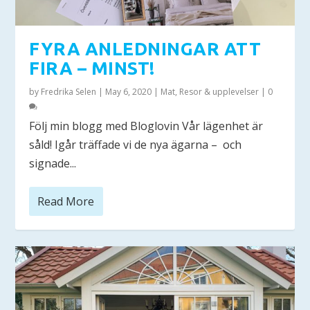
FYRA ANLEDNINGAR ATT
FIRA – MINST!
by
Fredrika Selen
|
May 6, 2020
|
Mat
,
Resor & upplevelser
|
0
Följ min blogg med Bloglovin Vår lägenhet är
såld! Igår träffade vi de nya ägarna – och
signade...
Read More