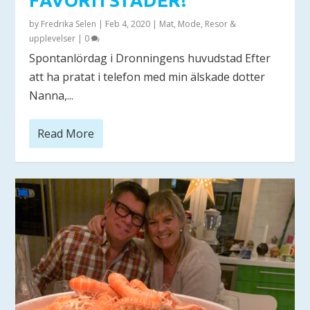
FAVORITSTÄDER!
by
Fredrika Selen
|
Feb 4, 2020
|
Mat
,
Mode
,
Resor &
upplevelser
|
0
Spontanlördag i Dronningens huvudstad Efter
att ha pratat i telefon med min älskade dotter
Nanna,...
Read More