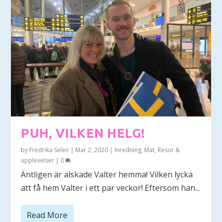
PUH, VILKEN HELG!
by
Fredrika Selen
|
Mar 2, 2020
|
Inredning
,
Mat
,
Resor &
upplevelser
|
0
Äntligen är älskade Valter hemma! Vilken lycka
att få hem Valter i ett par veckor! Eftersom han...
Read More