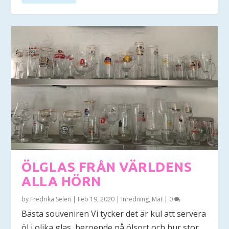
ÖLGLAS FRÅN VÄRLDENS
ALLA HÖRN
by
Fredrika Selen
|
Feb 19, 2020
|
Inredning
,
Mat
|
0
Bästa souveniren Vi tycker det är kul att servera
öl i olika glas, beroende på ölsort och hur stor...