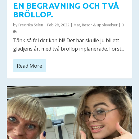
EN BEGRAVNING OCH TVÅ
BRÖLLOP.
by
Fredrika Selen
|
Feb 28, 2022
|
Mat
,
Resor & upplevelser
|
0
Tänk så fel det kan bli! Det här skulle ju bli ett
glädjens år, med två bröllop inplanerade. Först...
Read More