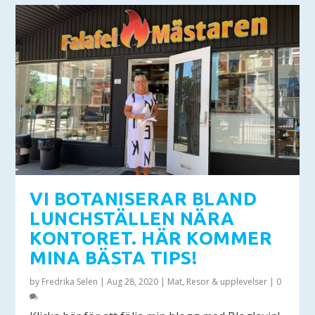
VI BOTANISERAR BLAND
LUNCHSTÄLLEN NÄRA
KONTORET. HÄR KOMMER
MINA BÄSTA TIPS!
by
Fredrika Selen
|
Aug 28, 2020
|
Mat
,
Resor & upplevelser
|
0