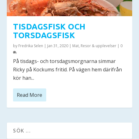
TISDAGSFISK OCH
TORSDAGSFISK
by
Fredrika Selen
|
Jan 31, 2020
|
Mat
,
Resor & upplevelser
|
0
På tisdags- och torsdagsmorgnarna simmar
Ricky på Kockums fritid. På vägen hem därifrån
kör han...
Read More