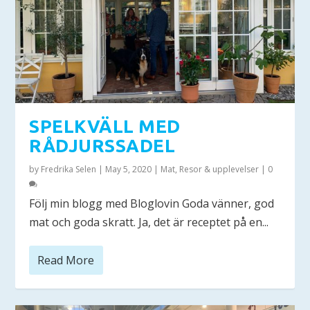
SPELKVÄLL MED
RÅDJURSSADEL
by
Fredrika Selen
|
May 5, 2020
|
Mat
,
Resor & upplevelser
|
0
Följ min blogg med Bloglovin Goda vänner, god
mat och goda skratt. Ja, det är receptet på en...
Read More