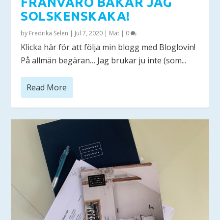
FRÅNVARO BAKAR JAG
SOLSKENSKAKA!
by
Fredrika Selen
|
Jul 7, 2020
|
Mat
|
0
Klicka här för att följa min blogg med Bloglovin!
På allmän begäran… Jag brukar ju inte (som...
Read More