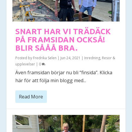
SNART HAR VI TRÄDÄCK
PÅ FRAMSIDAN OCKSÅ!
BLIR SÅÅÅ BRA.
Posted by
Fredrika Selen
|
Jun 24, 2021
|
Inredning
,
Resor &
upplevelser
|
0
Även framsidan börjar nu bli “finsida”. Klicka
här för att följa min blogg med...
Read More