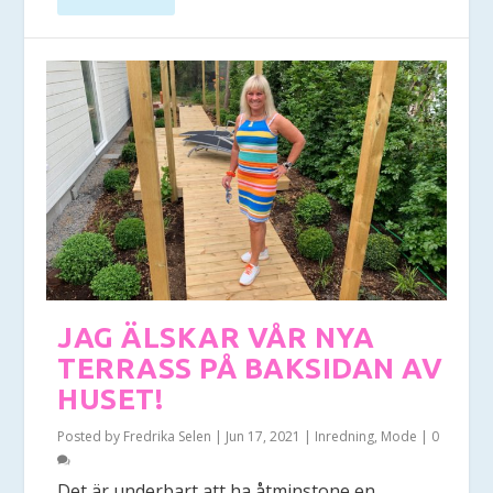
JAG ÄLSKAR VÅR NYA
TERRASS PÅ BAKSIDAN AV
HUSET!
Posted by
Fredrika Selen
|
Jun 17, 2021
|
Inredning
,
Mode
|
0
Det är underbart att ha åtminstone en