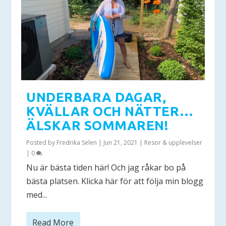
UNDERBARA DAGAR,
KVÄLLAR OCH NÄTTER…
ÄLSKAR SOMMAREN!
Posted by
Fredrika Selen
|
Jun 21, 2021
|
Resor & upplevelser
|
0
Nu är bästa tiden här! Och jag råkar bo på
bästa platsen. Klicka här för att följa min blogg
med...
Read More