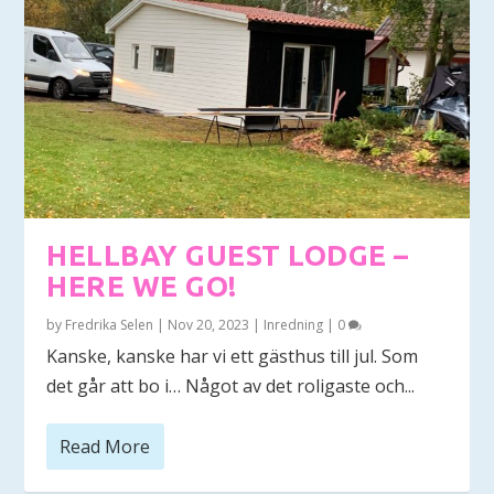
HELLBAY GUEST LODGE –
HERE WE GO!
by
Fredrika Selen
|
Nov 20, 2023
|
Inredning
|
0
Kanske, kanske har vi ett gästhus till jul. Som
det går att bo i… Något av det roligaste och...
Read More