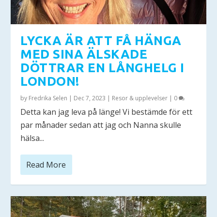
LYCKA ÄR ATT FÅ HÄNGA
MED SINA ÄLSKADE
DÖTTRAR EN LÅNGHELG I
LONDON!
by
Fredrika Selen
|
Dec 7, 2023
|
Resor & upplevelser
|
0
Detta kan jag leva på länge! Vi bestämde för ett
par månader sedan att jag och Nanna skulle
hälsa...
Read More