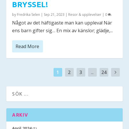
BRYSSEL!
by
Fredrika Selen
|
Sep 21, 2023
|
Resor & upplevelser
|
0
Något av det häftigaste man kan uppleva! När
ens barn gifter sig… En mix av känslor; glädje,...
Read More
1
2
3
...
24
ARKIV
April 2024
(1)