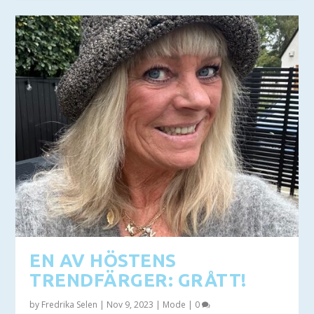
EN AV HÖSTENS
TRENDFÄRGER: GRÅTT!
by
Fredrika Selen
|
Nov 9, 2023
|
Mode
|
0