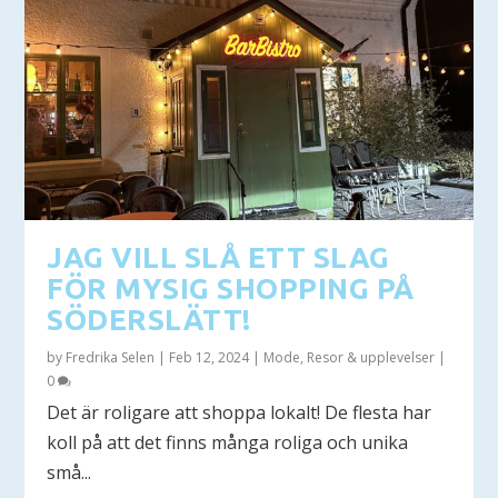
JAG VILL SLÅ ETT SLAG
FÖR MYSIG SHOPPING PÅ
SÖDERSLÄTT!
by
Fredrika Selen
|
Feb 12, 2024
|
Mode
,
Resor & upplevelser
|
0
Det är roligare att shoppa lokalt! De flesta har
koll på att det finns många roliga och unika
små...