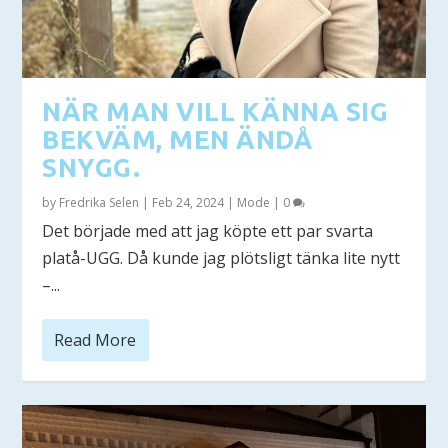
NÄR MAN VILL KÄNNA SIG
BEKVÄM, MEN ÄNDÅ
SNYGG.
by
Fredrika Selen
|
Feb 24, 2024
|
Mode
|
0
Det började med att jag köpte ett par svarta
platå-UGG. Då kunde jag plötsligt tänka lite nytt
–...
Read More