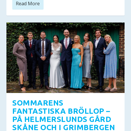
Read More
SOMMARENS
FANTASTISKA BRÖLLOP –
PÅ HELMERSLUNDS GÅRD
SKÅNE OCH I GRIMBERGEN