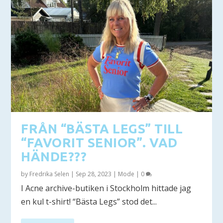
FRÅN “BÄSTA LEGS” TILL
“FAVORIT SENIOR”. VAD
HÄNDE???
by
Fredrika Selen
|
Sep 28, 2023
|
Mode
|
0
I Acne archive-butiken i Stockholm hittade jag
en kul t-shirt! “Bästa Legs” stod det...