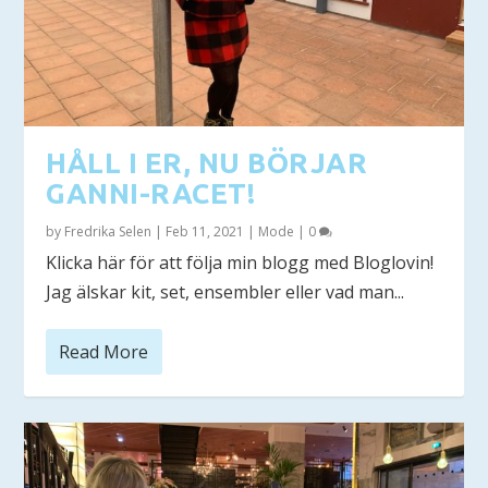
HÅLL I ER, NU BÖRJAR
GANNI-RACET!
by
Fredrika Selen
|
Feb 11, 2021
|
Mode
|
0
Klicka här för att följa min blogg med Bloglovin!
Jag älskar kit, set, ensembler eller vad man...
Read More