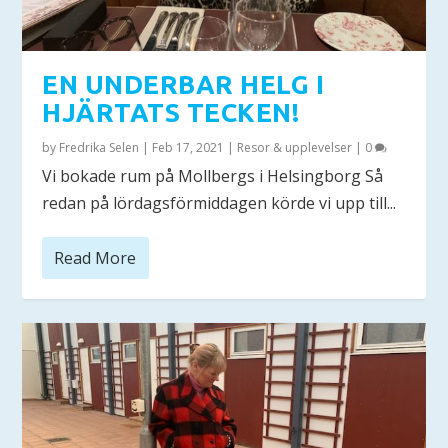
EN UNDERBAR HELG I
HJÄRTATS TECKEN!
by
Fredrika Selen
|
Feb 17, 2021
|
Resor & upplevelser
|
0
Vi bokade rum på Mollbergs i Helsingborg Så
redan på lördagsförmiddagen körde vi upp till...
Read More