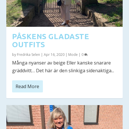
PÅSKENS GLADASTE
OUTFITS
by
Fredrika Selen
|
Apr 16, 2020
|
Mode
|
0
Många nyanser av beige Eller kanske snarare
gräddvitt… Det här är den slinkiga sidenaktiga...
Read More