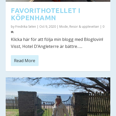
FAVORITHOTELLET I
KÖPENHAMN
by
Fredrika Selen
|
Oct 9, 2020
|
Mode
,
Resor & upplevelser
|
0
Klicka här för att följa min blogg med Bloglovin!
Visst, Hotel D’Angleterre är bättre…...
Read More