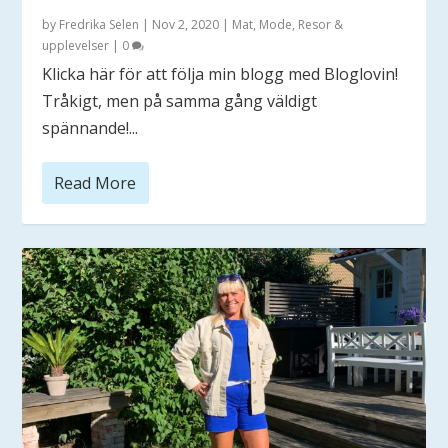
by
Fredrika Selen
|
Nov 2, 2020
|
Mat
,
Mode
,
Resor &
upplevelser
|
0
Klicka här för att följa min blogg med Bloglovin!
Tråkigt, men på samma gång väldigt
spännande!...
Read More