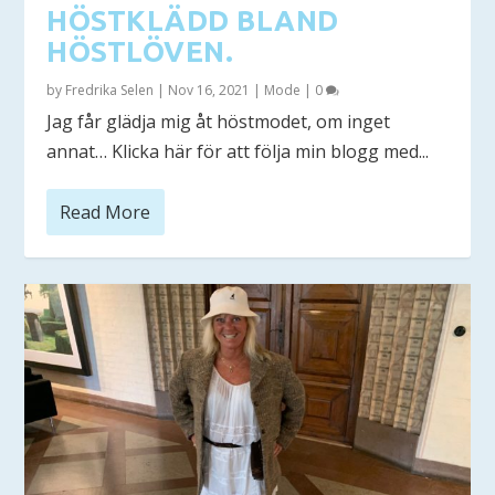
HÖSTKLÄDD BLAND
HÖSTLÖVEN.
by
Fredrika Selen
|
Nov 16, 2021
|
Mode
|
0
Jag får glädja mig åt höstmodet, om inget
annat… Klicka här för att följa min blogg med...
Read More