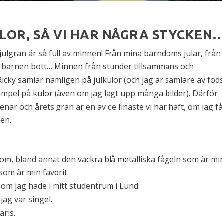
LOR, SÅ VI HAR NÅGRA STYCKEN
julgran är så full av minnen! Från mina barndoms jular, från
där barnen bott… Minnen från stunder tillsammans och
Ricky samlar nämligen på julkulor (och jag är samlare av föd
mpel på kulor (även om jag lagt upp många bilder). Därför
nar och årets gran är en av de finaste vi har haft, om jag f
den.
om, bland annat den vackra blå metalliska fågeln som är mi
som är min favorit.
som jag hade i mitt studentrum i Lund.
ag var singel.
aris.