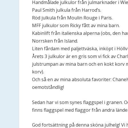
Handmålade julkulor från julmarknader i Wi
Paul Smith julkula från Harrod’s.
Röd julkula från Moulin Rouge i Paris.
MFF julkulor som Ricky fått av mina barn.
Kabinlift från italienska alperna (obs, den ha
Norrsken från Island.
Liten fårdam med paljettväska, inköpt i Höllv
Årets 3 julkulor är en gris som vi fick av Cha
julstrumpan av mina barn och en kokt korv me
korv).
Och så en av mina absoluta favoriter: Chanelv
oemotståndlig!
Sedan har vi som synes flaggspel i granen. O
finns flaggspel med flaggor från andra lände
God fortsättning på denna sköna julhelg! Vi 