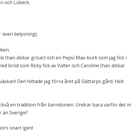
en och Lübeck.
r även belysning).
iken.
rlie (han älskar grisar) och en Pepsi Max-burk som jag fick i
d bröd som Ricky fick av Valter och Caroline (han älskar
äskan! Den hittade jag förra året på Slättarps gård. Helt
ckså en tradition från barndomen. Undrar bara varför det in
r än Sverige?
hörs snart igen!