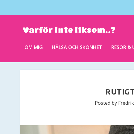
OM MIG
HÄLSA OCH SKÖNHET
RESOR & 
RUTIGT
Posted by
Fredri