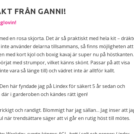
KT FRÅN GANNI!
glovin!
ed en rosa skjorta. Det är så praktiskt med hela kit – dräkt
inte använder delarna tillsammans, så finns möjligheten att
en med kort kjol och boxig kavaj är super nu på höstkanten.
börjat med strumpor, vilket känns skönt. Passar på att visa
 vara så länge till) och vädret inte är alltför kallt.
. Den här fyndade jag på Lindex för säkert 5 år sedan och
n där i garderoben och kändes rätt igen!
rickigt och randigt. Blommigt har jag sällan… Jag inser att ja
 när trendsättare säger att vi går en rutig höst till mötes.
orta: Weekday, svarta kängor: AGL, hatt i salt och peppar: Lindex,