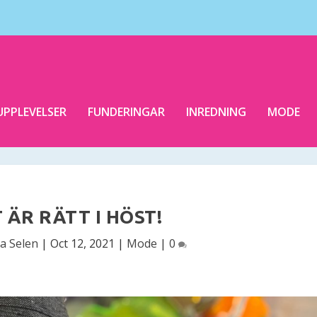
UPPLEVELSER
FUNDERINGAR
INREDNING
MODE
 ÄR RÄTT I HÖST!
ka Selen
|
Oct 12, 2021
|
Mode
|
0