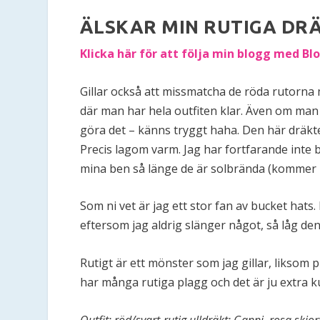
ÄLSKAR MIN RUTIGA DRÄ
Klicka här för att följa min blogg med Blo
Gillar också att missmatcha de röda rutorna m
där man har hela outfiten klar. Även om man 
göra det – känns tryggt haha. Den här dräkt
Precis lagom varm. Jag har fortfarande inte 
mina ben så länge de är solbrända (kommer inte
Som ni vet är jag ett stor fan av bucket hats
eftersom jag aldrig slänger något, så låg de
Rutigt är ett mönster som jag gillar, liksom p
har många rutiga plagg och det är ju extra kul
Outfit: röd/svart-rutig ulldräkt: Ganni, rosa skj