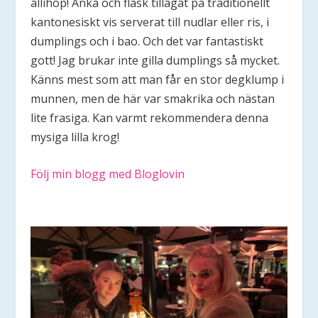
allihop! Anka och fläsk tillagat på traditionellt
kantonesiskt vis serverat till nudlar eller ris, i
dumplings och i bao. Och det var fantastiskt
gott! Jag brukar inte gilla dumplings så mycket.
Känns mest som att man får en stor degklump i
munnen, men de här var smakrika och nästan
lite frasiga. Kan varmt rekommendera denna
mysiga lilla krog!​
Följ min blogg med Bloglovin