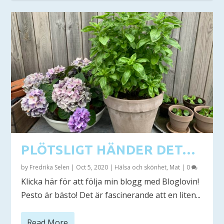
PLÖTSLIGT HÄNDER DET…
by
Fredrika Selen
|
Oct 5, 2020
|
Hälsa och skönhet
,
Mat
|
0
Klicka här för att följa min blogg med Bloglovin!
Pesto är bästo! Det är fascinerande att en liten...
Read More