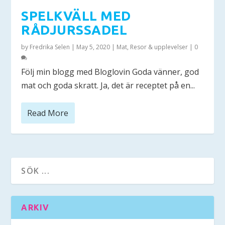
SPELKVÄLL MED
RÅDJURSSADEL
by
Fredrika Selen
|
May 5, 2020
|
Mat
,
Resor & upplevelser
|
0
Följ min blogg med Bloglovin Goda vänner, god
mat och goda skratt. Ja, det är receptet på en...
Read More
ARKIV