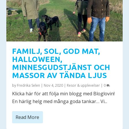
FAMILJ, SOL, GOD MAT,
HALLOWEEN,
MINNESGUDSTJÄNST OCH
MASSOR AV TÄNDA LJUS
by
Fredrika Selen
|
Nov 4, 2020
|
Resor & upplevelser
|
0
Klicka här för att följa min blogg med Bloglovin!
En härlig helg med många goda tankar… Vi...
Read More