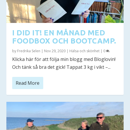
I DID IT! EN MÅNAD MED
FOODBOX OCH BOOTCAMP.
by
Fredrika Selen
|
Nov 29, 2020
|
Hälsa och skönhet
|
0
Klicka här för att följa min blogg med Bloglovin!
Och tänk så bra det gick! Tappat 3 kg i vikt –...
Read More