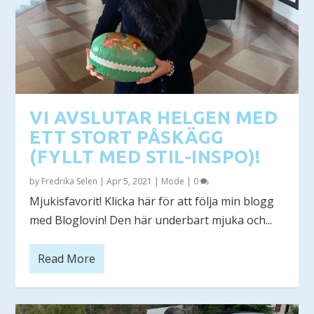
VI AVSLUTAR HELGEN MED
ETT STORT PÅSKÄGG
(FYLLT MED STIL-INSPO)!
by
Fredrika Selen
|
Apr 5, 2021
|
Mode
|
0
Mjukisfavorit! Klicka här för att följa min blogg
med Bloglovin! Den här underbart mjuka och...
Read More