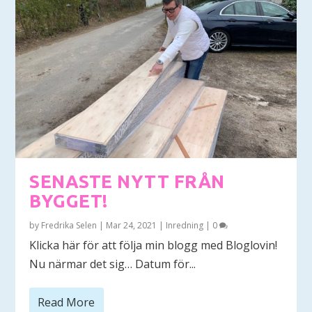
SENASTE NYTT FRÅN
BYGGET!
by
Fredrika Selen
|
Mar 24, 2021
|
Inredning
|
0
Klicka här för att följa min blogg med Bloglovin!
Nu närmar det sig… Datum för...
Read More