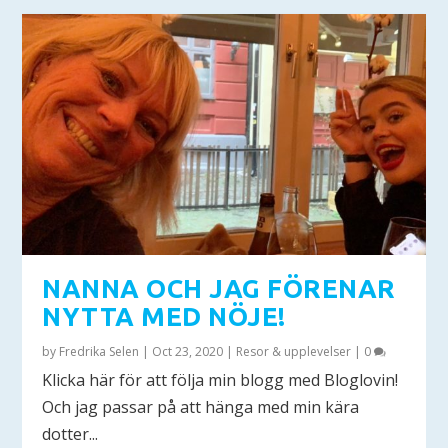
NANNA OCH JAG FÖRENAR
NYTTA MED NÖJE!
by
Fredrika Selen
|
Oct 23, 2020
|
Resor & upplevelser
|
0
Klicka här för att följa min blogg med Bloglovin!
Och jag passar på att hänga med min kära
dotter...