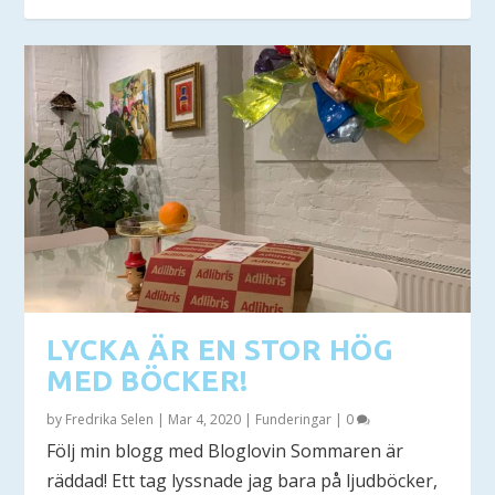
LYCKA ÄR EN STOR HÖG
MED BÖCKER!
by
Fredrika Selen
|
Mar 4, 2020
|
Funderingar
|
0
Följ min blogg med Bloglovin Sommaren är
räddad! Ett tag lyssnade jag bara på ljudböcker,