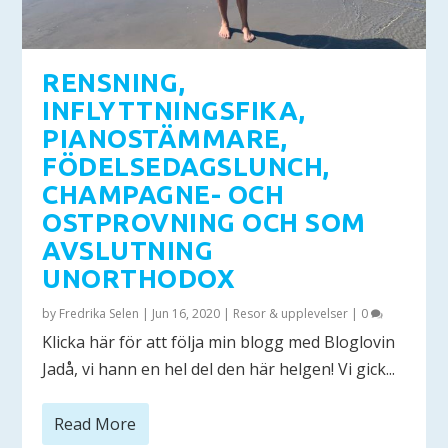
RENSNING,
INFLYTTNINGSFIKA,
PIANOSTÄMMARE,
FÖDELSEDAGSLUNCH,
CHAMPAGNE- OCH
OSTPROVNING OCH SOM
AVSLUTNING
UNORTHODOX
by
Fredrika Selen
|
Jun 16, 2020
|
Resor & upplevelser
|
0
Klicka här för att följa min blogg med Bloglovin ​
Jadå, vi hann en hel del den här helgen! Vi gick...
Read More