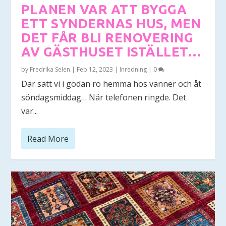
PLANEN VAR ATT BYGGA
ETT SYNDERNAS HUS, MEN
DET FÅR BLI RENOVERING
AV GÄSTHUSET ISTÄLLET…
by
Fredrika Selen
|
Feb 12, 2023
|
Inredning
|
0
Där satt vi i godan ro hemma hos vänner och åt
söndagsmiddag… När telefonen ringde. Det
var...
Read More