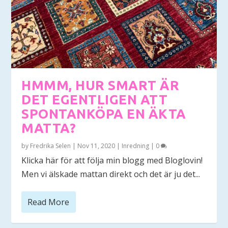
HMMM, HUR SMART ÄR
DET EGENTLIGEN ATT
SPONTANKÖPA EN ÄKTA
MATTA?
by
Fredrika Selen
|
Nov 11, 2020
|
Inredning
|
0
Klicka här för att följa min blogg med Bloglovin!
Men vi älskade mattan direkt och det är ju det...
Read More