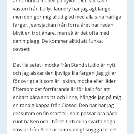
annorlunda modell på byxor. Den stickade
västen från Lollys laundry har jag ägt länge,
men den gör mig alltid glad med alla sina härliga
färger. Jeansjackan från förra året har redan
blivit en trotjänare, men så är det ofta med
denimplagg. De kommer alltid att funka,
oavsett.
Det lila setet i mocka från Stand studio är nytt
och jag älskar den ljuvliga lila färgen! Jag gillar
för övrigt allt som är i skinn, mocka eller läder.
Eftersom det fortfarande är för kallt för att
enbart bära shorts och linne, hängde jag på mig
en randig kappa från Closed. Den här har jag
dessutom en fin scarf till, som passar bra både
runt halsen och i håret. Och mina svarta höga
stövlar från Acne är som vanligt snygga till det