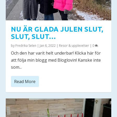
NU ÄR GLADA JULEN SLUT,
SLUT, SLUT…
by
Fredrika Selen
|
Jan 6, 2022
|
Resor & upplevelser
|
0
Och den har varit helt underbar! Klicka här för
att följa min blogg med Bloglovin! Kanske inte
som...
Read More