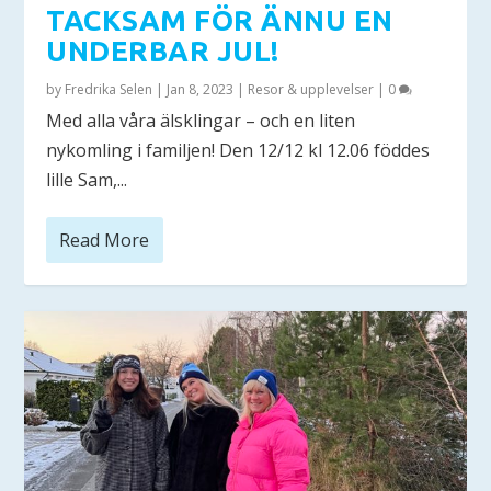
TACKSAM FÖR ÄNNU EN
UNDERBAR JUL!
by
Fredrika Selen
|
Jan 8, 2023
|
Resor & upplevelser
|
0
Med alla våra älsklingar – och en liten
nykomling i familjen! Den 12/12 kl 12.06 föddes
lille Sam,...
Read More