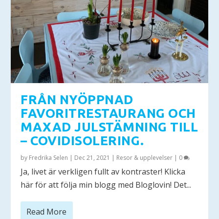
FRÅN NYÖPPNAD
FAVORITRESTAURANG OCH
MAXAD JULSTÄMNING TILL
– COVIDISOLERING.
by
Fredrika Selen
|
Dec 21, 2021
|
Resor & upplevelser
|
0
Ja, livet är verkligen fullt av kontraster! Klicka
här för att följa min blogg med Bloglovin! Det...
Read More