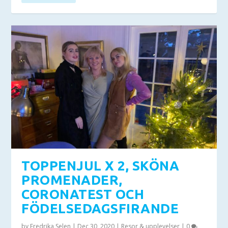
TOPPENJUL X 2, SKÖNA
PROMENADER,
CORONATEST OCH
FÖDELSEDAGSFIRANDE
by
Fredrika Selen
|
Dec 30, 2020
|
Resor & upplevelser
|
0