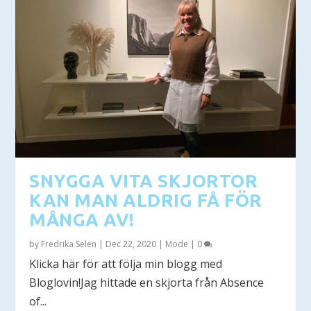
SNYGGA VITA SKJORTOR
KAN MAN ALDRIG FÅ FÖR
MÅNGA AV!
by
Fredrika Selen
|
Dec 22, 2020
|
Mode
|
0
Klicka här för att följa min blogg med
Bloglovin!Jag hittade en skjorta från Absence
of...