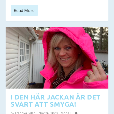
Read More
I DEN HÄR JACKAN ÄR DET
SVÅRT ATT SMYGA!
by
Fredrika Selen
|
Nov 26, 2020
|
Mode
|
0