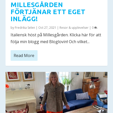
MILLESGÅRDEN
FÖRTJÄNAR ETT EGET
INLÄGG!
by
Fredrika Selen
|
Oct 27, 2021
|
Resor & upplevelser
|
0
Italiensk höst på Millesgården. Klicka här för att
följa min blogg med Bloglovin! Och vilket...
Read More