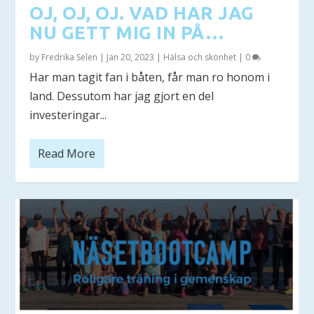
OJ, OJ, OJ. VAD HAR JAG
NU GETT MIG IN PÅ…
by
Fredrika Selen
|
Jan 20, 2023
|
Hälsa och skönhet
|
0
Har man tagit fan i båten, får man ro honom i
land. Dessutom har jag gjort en del
investeringar...
Read More