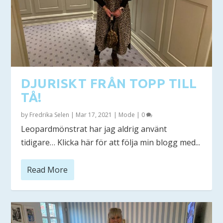
DJURISKT FRÅN TOPP TILL
TÅ!
by
Fredrika Selen
|
Mar 17, 2021
|
Mode
|
0
Leopardmönstrat har jag aldrig använt
tidigare… Klicka här för att följa min blogg med...
Read More