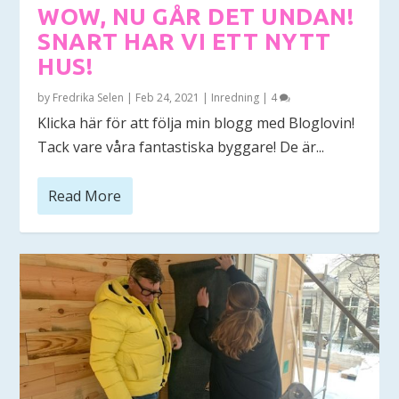
WOW, NU GÅR DET UNDAN!
SNART HAR VI ETT NYTT
HUS!
by
Fredrika Selen
|
Feb 24, 2021
|
Inredning
|
4
Klicka här för att följa min blogg med Bloglovin!
Tack vare våra fantastiska byggare! De är...
Read More