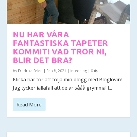
NU HAR VÅRA
FANTASTISKA TAPETER
KOMMIT! VAD TROR NI,
BLIR DET BRA?
by
Fredrika Selen
|
Feb 8, 2021
|
Inredning
|
0
Klicka här för att följa min blogg med Bloglovin!
Jag tycker iallafall att de är sååå grymma! I...
Read More