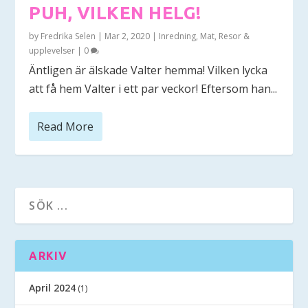
PUH, VILKEN HELG!
by
Fredrika Selen
|
Mar 2, 2020
|
Inredning
,
Mat
,
Resor &
upplevelser
|
0
Äntligen är älskade Valter hemma! Vilken lycka
att få hem Valter i ett par veckor! Eftersom han...
Read More
ARKIV
April 2024
(1)