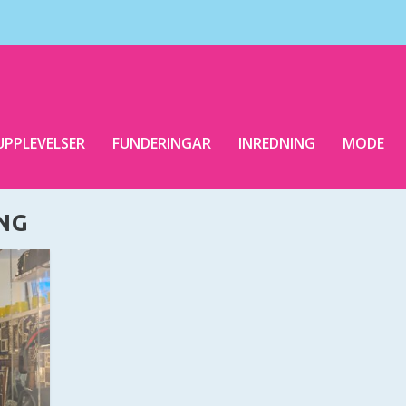
UPPLEVELSER
FUNDERINGAR
INREDNING
MODE
NG