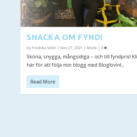
SNACKA OM FYND!
by
Fredrika Selen
|
Nov 27, 2021
|
Mode
|
0
Sköna, snygga, mångsidiga – och till fyndpris! Kl
här för att följa min blogg med Bloglovin!...
Read More