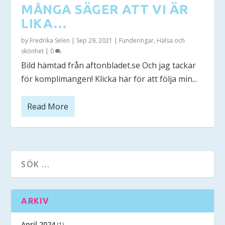
MÅNGA SÄGER ATT VI ÄR
LIKA…
by
Fredrika Selen
|
Sep 29, 2021
|
Funderingar
,
Hälsa och
skönhet
|
0
Bild hämtad från aftonbladet.se Och jag tackar
för komplimangen! Klicka här för att följa min...
Read More
ARKIV
April 2024
(1)