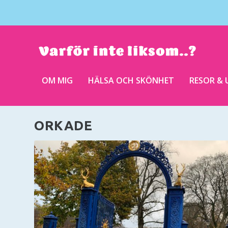
OM MIG
HÄLSA OCH SKÖNHET
RESOR & 
ORKADE