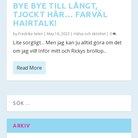
BYE BYE TILL LÅNGT,
TJOCKT HÅR… FARVÄL
HAIRTALK!
by
Fredrika Selen
|
May 16, 2023
|
Hälsa och skönhet
|
0
Lite sorgligt… Men jag kan ju alltid göra om det
om jag vill! Inför mitt och Rickys bröllop...
Read More
ARKIV