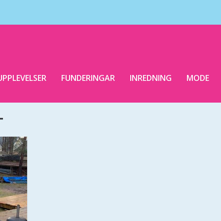
UPPLEVELSER
FUNDERINGAR
INREDNING
MODE
T