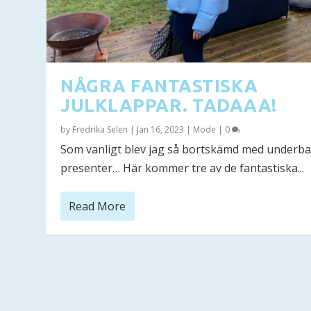
NÅGRA FANTASTISKA
JULKLAPPAR. TADAAA!
by
Fredrika Selen
|
Jan 16, 2023
|
Mode
|
0
Som vanligt blev jag så bortskämd med underb
presenter… Här kommer tre av de fantastiska...
Read More