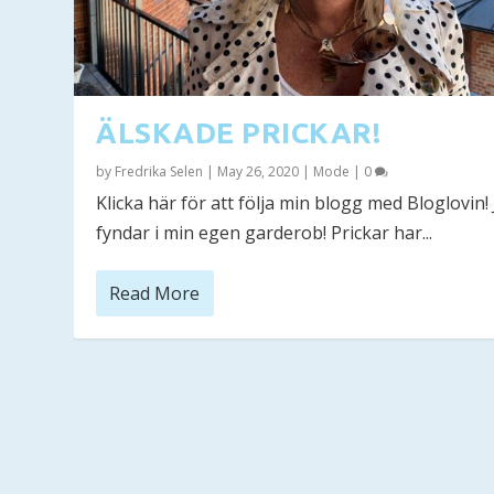
ÄLSKADE PRICKAR!
by
Fredrika Selen
|
May 26, 2020
|
Mode
|
0
Klicka här för att följa min blogg med Bloglovin!
fyndar i min egen garderob! Prickar har...
Read More