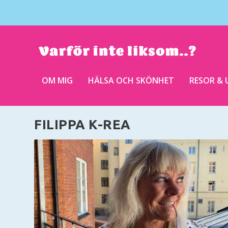
OM MIG
HÄLSA OCH SKÖNHET
RESOR & 
FILIPPA K-REA