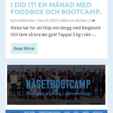
I DID IT! EN MÅNAD MED
FOODBOX OCH BOOTCAMP.
by
Fredrika Selen
|
Nov 29, 2020
|
Hälsa och skönhet
|
2
Klicka här för att följa min blogg med Bloglovin!
Och tänk så bra det gick! Tappat 3 kg i vikt –...
Read More