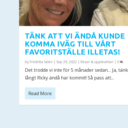
TÄNK ATT VI ÄNDÅ KUNDE
KOMMA IVÄG TILL VÅRT
FAVORITSTÄLLE ILLETAS!
by
Fredrika Selen
|
Sep 29, 2022
|
Resor & upplevelser
|
0
Det trodde vi inte för 5 månader sedan… Ja, tänk
långt Ricky ändå har kommit! Så pass att...
Read More