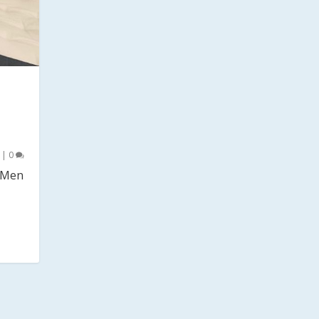
|
0
! Men