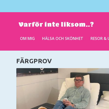
OM MIG
HÄLSA OCH SKÖNHET
RESOR & 
FÄRGPROV