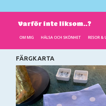
OM MIG
HÄLSA OCH SKÖNHET
RESOR & 
FÄRGKARTA