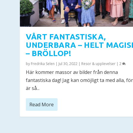
VÅRT FANTASTISKA,
UNDERBARA – HELT MAGI
– BRÖLLOP!
by
Fredrika Selen
|
Jul 30, 2022
|
Resor & upplevelser
|
2
Här kommer massor av bilder från denna
fantastiska dag! Jag kan omöjligt ta med alla, fö
är så...
Read More