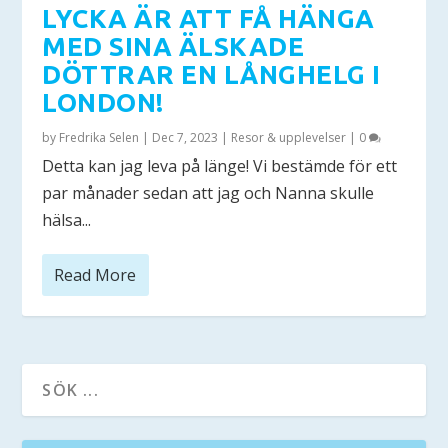
LYCKA ÄR ATT FÅ HÄNGA
MED SINA ÄLSKADE
DÖTTRAR EN LÅNGHELG I
LONDON!
by
Fredrika Selen
|
Dec 7, 2023
|
Resor & upplevelser
|
0
Detta kan jag leva på länge! Vi bestämde för ett
par månader sedan att jag och Nanna skulle
hälsa...
Read More