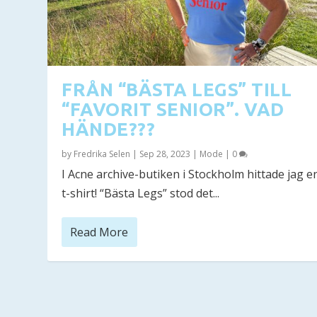
FRÅN “BÄSTA LEGS” TILL
“FAVORIT SENIOR”. VAD
HÄNDE???
by
Fredrika Selen
|
Sep 28, 2023
|
Mode
|
0
I Acne archive-butiken i Stockholm hittade jag e
t-shirt! “Bästa Legs” stod det...
Read More