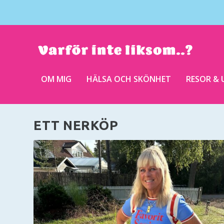
OM MIG
HÄLSA OCH SKÖNHET
RESOR & 
ETT NERKÖP