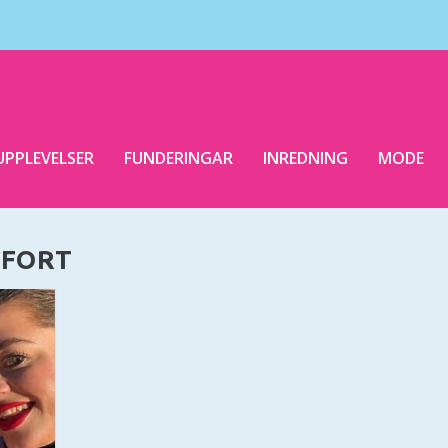
UPPLEVELSER
FUNDERINGAR
INREDNING
MODE
 FORT