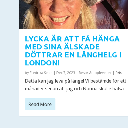
LYCKA ÄR ATT FÅ HÄNGA
MED SINA ÄLSKADE
DÖTTRAR EN LÅNGHELG I
LONDON!
by
Fredrika Selen
|
Dec 7, 2023
|
Resor & upplevelser
|
0
Detta kan jag leva på länge! Vi bestämde för ett
månader sedan att jag och Nanna skulle hälsa...
Read More