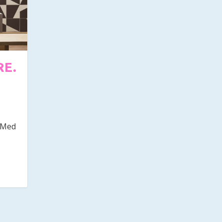
RE.
! Med