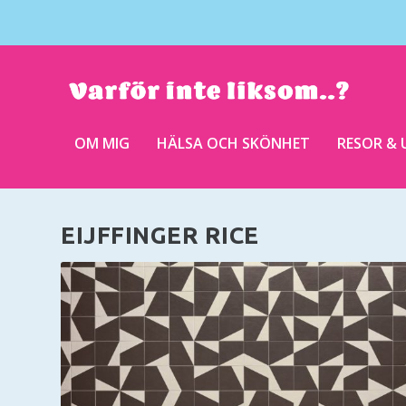
OM MIG
HÄLSA OCH SKÖNHET
RESOR & 
EIJFFINGER RICE