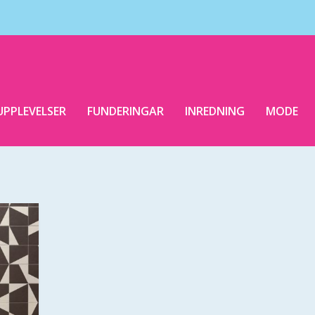
UPPLEVELSER
FUNDERINGAR
INREDNING
MODE