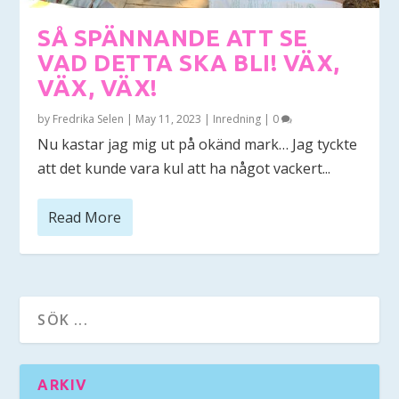
SÅ SPÄNNANDE ATT SE
VAD DETTA SKA BLI! VÄX,
VÄX, VÄX!
by
Fredrika Selen
|
May 11, 2023
|
Inredning
|
0
Nu kastar jag mig ut på okänd mark… Jag tyckte
att det kunde vara kul att ha något vackert...
Read More
ARKIV