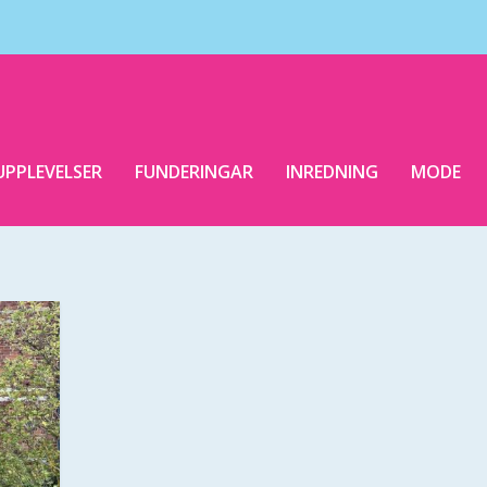
UPPLEVELSER
FUNDERINGAR
INREDNING
MODE