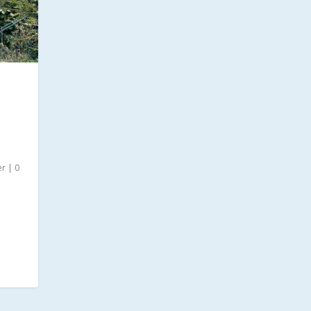
er
|
0