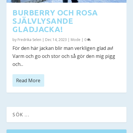
BURBERRY OCH ROSA
SJÄLVLYSANDE
GLADJACKA!
by
Fredrika Selen
|
Dec 14, 2023
|
Mode
|
0
För den här jackan blir man verkligen glad av!
Varm och go och stor och så gör den mig pigg
och...
Read More