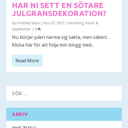
HAR NI SETT EN SÖTARE
JULGRANSDEKORATION?
by
Fredrika Selen
|
Nov 23, 2021
|
Inredning
,
Resor &
upplevelser
|
0
Nu börjar julen närma sig sakta, men säkert…
Klicka här för att följa min blogg med...
Read More
ARKIV
April 2024
(1)