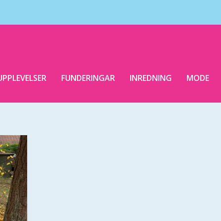
UPPLEVELSER
FUNDERINGAR
INREDNING
MODE