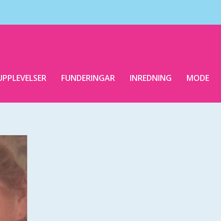
UPPLEVELSER
FUNDERINGAR
INREDNING
MODE