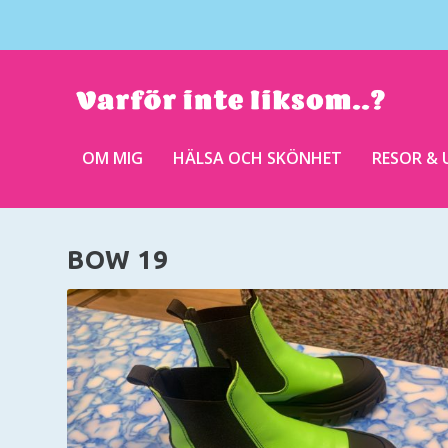
OM MIG
HÄLSA OCH SKÖNHET
RESOR & 
BOW 19