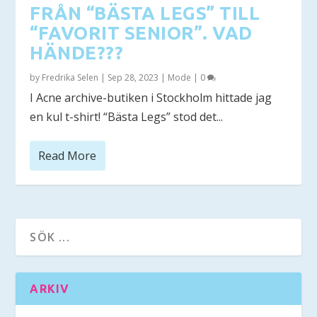
FRÅN “BÄSTA LEGS” TILL
“FAVORIT SENIOR”. VAD
HÄNDE???
by
Fredrika Selen
|
Sep 28, 2023
|
Mode
|
0
I Acne archive-butiken i Stockholm hittade jag
en kul t-shirt! “Bästa Legs” stod det...
Read More
ARKIV