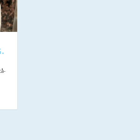
.
tå-