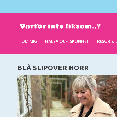
OM MIG
HÄLSA OCH SKÖNHET
RESOR & 
BLÅ SLIPOVER NORR