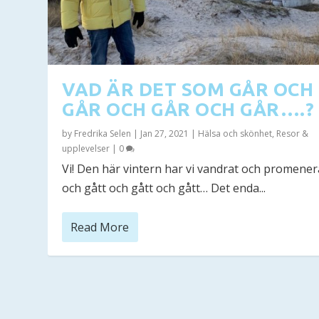
VAD ÄR DET SOM GÅR OCH
GÅR OCH GÅR OCH GÅR….?
by
Fredrika Selen
|
Jan 27, 2021
|
Hälsa och skönhet
,
Resor &
upplevelser
|
0
Vi! Den här vintern har vi vandrat och promener
och gått och gått och gått… Det enda...
Read More