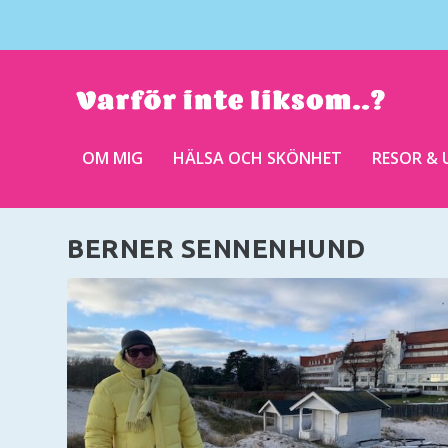
OM MIG
HÄLSA OCH SKÖNHET
RESOR & 
BERNER SENNENHUND