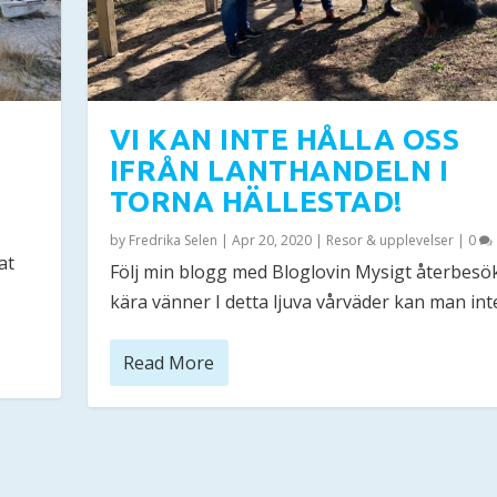
VI KAN INTE HÅLLA OSS
IFRÅN LANTHANDELN I
TORNA HÄLLESTAD!
by
Fredrika Selen
|
Apr 20, 2020
|
Resor & upplevelser
|
0
at
Följ min blogg med Bloglovin Mysigt återbes
kära vänner I detta ljuva vårväder kan man inte.
Read More